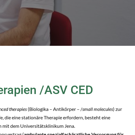
erapien /ASV CED
nced therapies
(Biologika – Antikörper – /
small molecules
) zur
, die eine stationäre Therapie erfordern, besteht eine
n mit dem Universitätsklinikum Jena.
onsvertrag (
ambulante spezialfachärztliche Versorgung für