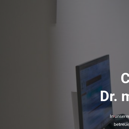
C
Dr. 
In unsere
betreue