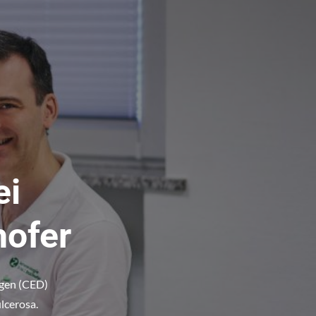
ei
hofer
ngen (CED)
lcerosa.